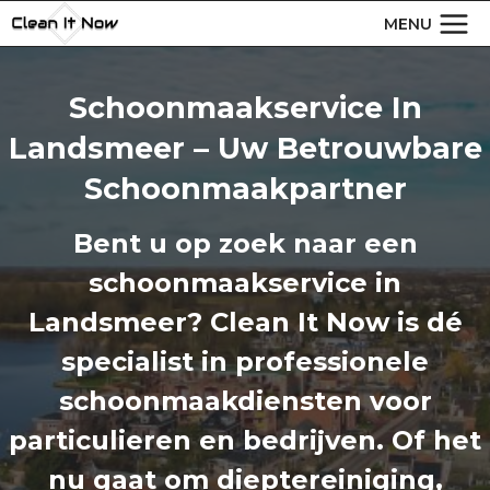
Doorgaan
MENU
naar
inhoud
Schoonmaakservice In
Landsmeer – Uw Betrouwbare
Schoonmaakpartner
Bent u op zoek naar een
schoonmaakservice in
Landsmeer?
Clean It Now is dé
specialist in professionele
schoonmaakdiensten voor
particulieren en bedrijven. Of het
nu gaat om dieptereiniging,