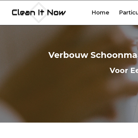
Doorgaan
naar
Home
Particu
inhoud
Verbouw Schoonmaak
Voor E