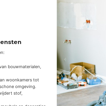
ensten
n:
van bouwmaterialen,
an woonkamers tot
 schone omgeving.
ijdert stof,