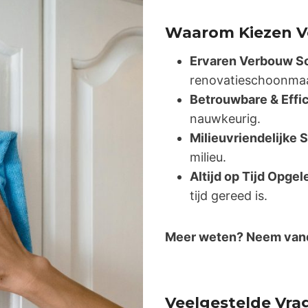
Waarom Kiezen V
Ervaren Verbouw 
renovatieschoonma
Betrouwbare & Effi
nauwkeurig.
Milieuvriendelijk
milieu.
Altijd op Tijd Opge
tijd gereed is.
Meer weten? Neem vand
Veelgestelde Vra