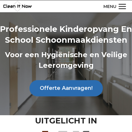
Doorgaan
MENU
naar
inhoud
Professionele Kinderopvang En
School Schoonmaakdiensten
Voor een Hygiënische en Veilige
Leeromgeving
Offerte Aanvragen!
UITGELICHT IN